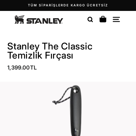
İçeriğe
Z
14 GÜN IÇINDE TÜM IADELER IÇIN ÜCRETSI
geç
Slayt
ARA
SITE 
SEPET
gösterisini
duraklat
Stanley The Classic
Temizlik Fırçası
Normal
1,399.00TL
fiyat