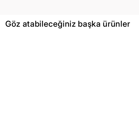
Göz atabileceğiniz başka ürünler
Tükendi
Bej
Stanley The Classic
Temizlik Fırçası