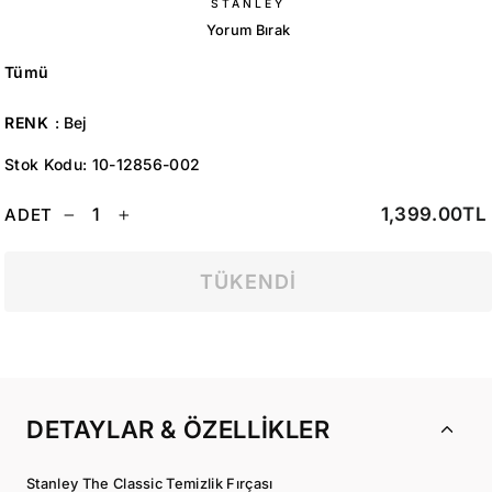
STANLEY
Yorum Bırak
Tümü
RENK
:
Bej
Stok Kodu:
10-12856-002
Normal
1,399.00TL
ADET
−
+
fiyat
TÜKENDI
DETAYLAR & ÖZELLIKLER
Stanley The Classic Temizlik Fırçası